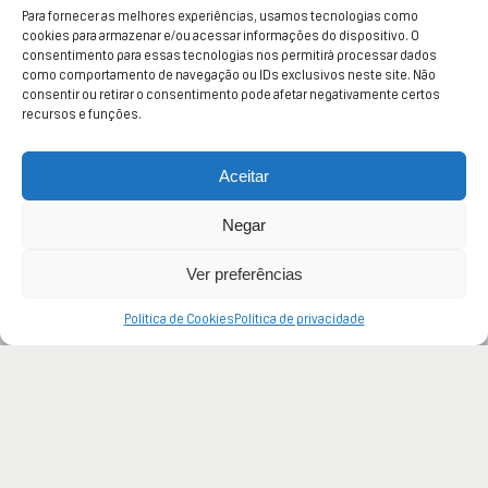
Para fornecer as melhores experiências, usamos tecnologias como
cookies para armazenar e/ou acessar informações do dispositivo. O
consentimento para essas tecnologias nos permitirá processar dados
como comportamento de navegação ou IDs exclusivos neste site. Não
consentir ou retirar o consentimento pode afetar negativamente certos
recursos e funções.
Aceitar
Negar
Ver preferências
Política de Cookies
Política de privacidade
Perder dados é uma realidade na sua empresa?
Independentemente do motivo, essa é sim uma
possibilidade e um grande problema. Principalmente se o
seu negócio não está preparado para lidar com a